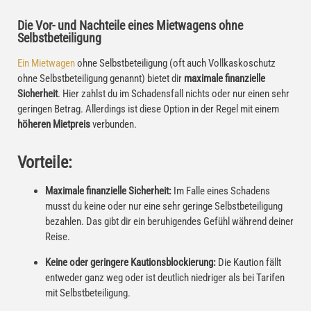
Die Vor- und Nachteile eines Mietwagens ohne
Selbstbeteiligung
Ein Mietwagen
ohne Selbstbeteiligung (oft auch Vollkaskoschutz
ohne Selbstbeteiligung genannt) bietet dir
maximale finanzielle
Sicherheit
. Hier zahlst du im Schadensfall nichts oder nur einen sehr
geringen Betrag. Allerdings ist diese Option in der Regel mit einem
höheren Mietpreis
verbunden.
Vorteile:
Maximale finanzielle Sicherheit:
Im Falle eines Schadens
musst du keine oder nur eine sehr geringe Selbstbeteiligung
bezahlen. Das gibt dir ein beruhigendes Gefühl während deiner
Reise.
Keine oder geringere Kautionsblockierung:
Die Kaution fällt
entweder ganz weg oder ist deutlich niedriger als bei Tarifen
mit Selbstbeteiligung.