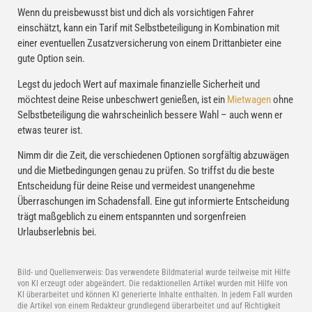
Wenn du preisbewusst bist und dich als vorsichtigen Fahrer
einschätzt, kann ein Tarif mit Selbstbeteiligung in Kombination mit
einer eventuellen Zusatzversicherung von einem Drittanbieter eine
gute Option sein.
Legst du jedoch Wert auf maximale finanzielle Sicherheit und
möchtest deine Reise unbeschwert genießen, ist ein
Mietwagen
ohne
Selbstbeteiligung die wahrscheinlich bessere Wahl – auch wenn er
etwas teurer ist.
Nimm dir die Zeit, die verschiedenen Optionen sorgfältig abzuwägen
und die Mietbedingungen genau zu prüfen. So triffst du die beste
Entscheidung für deine Reise und vermeidest unangenehme
Überraschungen im Schadensfall. Eine gut informierte Entscheidung
trägt maßgeblich zu einem entspannten und sorgenfreien
Urlaubserlebnis bei.
Bild- und Quellenverweis:
Das verwendete Bildmaterial wurde teilweise mit Hilfe
von KI erzeugt oder abgeändert. Die redaktionellen Artikel wurden mit Hilfe von
KI überarbeitet und können KI generierte Inhalte enthalten. In jedem Fall wurden
die Artikel von einem Redakteur grundlegend überarbeitet und auf Richtigkeit