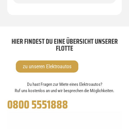
HIER FINDEST DU EINE ÜBERSICHT UNSERER
FLOTTE
zu unseren Elektroautos
Du hast Fragen zur Miete eines Elektroautos?
Ruf uns kostenlos an und wir besprechen die Möglichkeiten.
0800 5551888