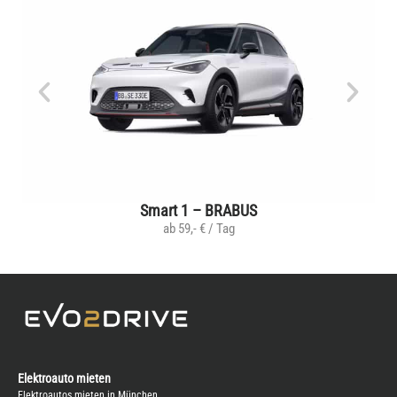
Smart 1 – BRABUS
ab 59,- € / Tag
Elektroauto mieten
Elektroautos mieten in München