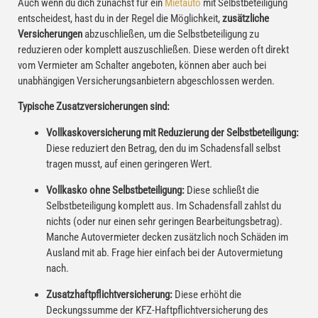
Auch wenn du dich zunächst für ein
Mietauto
mit Selbstbeteiligung
entscheidest, hast du in der Regel die Möglichkeit,
zusätzliche
Versicherungen
abzuschließen, um die Selbstbeteiligung zu
reduzieren oder komplett auszuschließen. Diese werden oft direkt
vom Vermieter am Schalter angeboten, können aber auch bei
unabhängigen Versicherungsanbietern abgeschlossen werden.
Typische Zusatzversicherungen sind:
Vollkaskoversicherung mit Reduzierung der Selbstbeteiligung:
Diese reduziert den Betrag, den du im Schadensfall selbst
tragen musst, auf einen geringeren Wert.
Vollkasko ohne Selbstbeteiligung:
Diese schließt die
Selbstbeteiligung komplett aus. Im Schadensfall zahlst du
nichts (oder nur einen sehr geringen Bearbeitungsbetrag).
Manche Autovermieter decken zusätzlich noch Schäden im
Ausland mit ab. Frage hier einfach bei der Autovermietung
nach.
Zusatzhaftpflichtversicherung:
Diese erhöht die
Deckungssumme der KFZ-Haftpflichtversicherung des