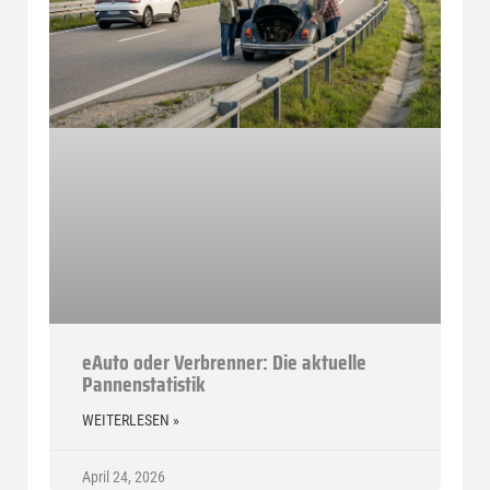
eAuto oder Verbrenner: Die aktuelle
Pannenstatistik
WEITERLESEN »
April 24, 2026