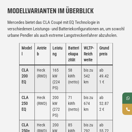
MODELLVARIANTEN IM ÜBERBLICK
Mercedes bietet das CLA Coupé mit EQ Technologie in
verschiedenen Leistungs- und Batteriekonfigurationen an, um sowohl
urbane Pendler als auch extreme Langstreckenfahrer abzuholen.
Model
Antrie
Leistu
Batteri
WLTP-
Grund
l
b
ng
ekapa
Reich
preis
zität
weite
CLA
Heck
165
58
bis zu
ab
200
(RWD)
kW
kWh
542
49.42
EQ
(224
(netto)
km
1 €
PS)
CLA
Heck
200
71
bis zu
ab
250
(RWD)
kW
kWh
674
52.87
EQ
(272
(netto)
km
2 €
PS)
CLA
Heck
200
85
bis zu
ab
250+
(RWD)
kW
kWh
792
55.72