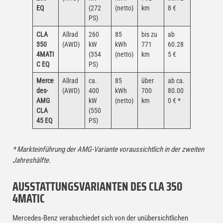
EQ
(272
(netto)
km
8 €
PS)
CLA
Allrad
260
85
bis zu
ab
350
(AWD)
kW
kWh
771
60.28
4MATI
(354
(netto)
km
5 €
C EQ
PS)
Merce
Allrad
ca.
85
über
ab ca.
des-
(AWD)
400
kWh
700
80.00
AMG
kW
(netto)
km
0 € *
CLA
(550
45 EQ
PS)
* Markteinführung der AMG-Variante voraussichtlich in der zweiten
Jahreshälfte.
AUSSTATTUNGSVARIANTEN DES CLA 350
4MATIC
Mercedes-Benz verabschiedet sich von der unübersichtlichen