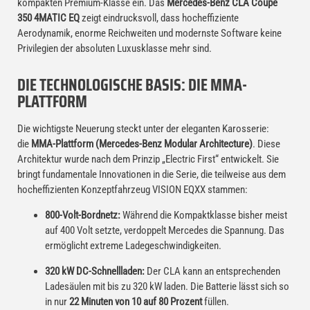
kompakten Premium-Klasse ein. Das
Mercedes-Benz CLA Coupé
350 4MATIC EQ
zeigt eindrucksvoll, dass hocheffiziente
Aerodynamik, enorme Reichweiten und modernste Software keine
Privilegien der absoluten Luxusklasse mehr sind.
DIE TECHNOLOGISCHE BASIS: DIE MMA-
PLATTFORM
Die wichtigste Neuerung steckt unter der eleganten Karosserie:
die
MMA-Plattform (Mercedes-Benz Modular Architecture)
. Diese
Architektur wurde nach dem Prinzip „Electric First“ entwickelt. Sie
bringt fundamentale Innovationen in die Serie, die teilweise aus dem
hocheffizienten Konzeptfahrzeug VISION EQXX stammen:
800-Volt-Bordnetz:
Während die Kompaktklasse bisher meist
auf 400 Volt setzte, verdoppelt Mercedes die Spannung. Das
ermöglicht extreme Ladegeschwindigkeiten.
320 kW DC-Schnellladen:
Der CLA kann an entsprechenden
Ladesäulen mit bis zu 320 kW laden. Die Batterie lässt sich so
in nur
22 Minuten von 10 auf 80 Prozent
füllen.