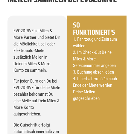
SO
FUNKTIONIERT'S
EVO2DRIVE ist Miles &
More Partner und bietet Dir
1. Fahrzeug und Zeitraum
die Möglichkeit bei jeder
wählen
Elektroauto-Miete
2. Im Check-Out Deine
zusätzlich Meilen in
Miles & More
Deinem Miles & More
Servicenummer angeben
Konto zu sammeln.
3. Buchung abschließen
4. Innerhalb von 24h nach
Für jeden Euro den Du bei
Ende der Miete werden
EVO2DRIVE für deine Miete
Deine Meilen
bezahlst bekommst Du
gutgeschrieben
eine Meile auf Dein Miles &
More Konto
gutgeschrieben.
Die Gutschrift erfolgt
automatisch innerhalb von