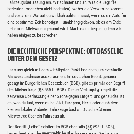
Fahrzeugüberlassung ein. Wir schauen uns an, was die Begriffe
bedeuten (oder eben nicht bedeuten), woher die Verwirrung kommt
und vor allem: Worauf du wirklich achten musst, wenn du ein Auto für
eine bestimmte Zeit benötigst – unabhängig davon, ob es am Ende
Leih- oder Mietwagen genannt wird. Mach es dir bequem, denn wir
haben einiges zu besprechen!
DIE RECHTLICHE PERSPEKTIVE: OFT DASSELBE
UNTER DEM GESETZ
Lass uns gleich mit dem wichtigsten Punkt beginnen, um eventuelle
Missverständnisse auszuräumen: Im deutschen Recht, genauer
gesagt im Bürgerlichen Gesetzbuch (BGB), gibt es primär den Begriff
des
Mietvertrags
(§§ 535 ff. BGB). Dieser Vertragstyp regelt die
zeitweise Überlassung einer Sache gegen Entgelt. Und genau das ist
es, was du tust, wenn du bei Sixt, Europcar, Hertz oder auch dem
kleinen lokalen Anbieter Fahrzeuge buchst. Du schließt einen
Mietvertrag über ein Fahrzeug ab.
Der Begriff „Leihe“ existiert im BGB ebenfalls (§§ 598 ff. BGB),
bezeichnet aber die
unentgeltliche
Überlassung einer Sache zum