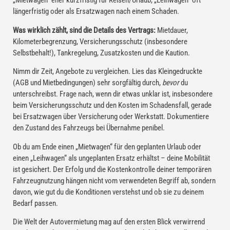
„Mietwagen“ eher kurzfristig für Reisen/Urlaub, „Leihwagen“ oft
längerfristig oder als Ersatzwagen nach einem Schaden.
Was wirklich zählt, sind die Details des Vertrags:
Mietdauer,
Kilometerbegrenzung, Versicherungsschutz (insbesondere
Selbstbehalt!), Tankregelung, Zusatzkosten und die Kaution.
Nimm dir Zeit, Angebote zu vergleichen. Lies das Kleingedruckte
(AGB und Mietbedingungen) sehr sorgfältig durch,
bevor
du
unterschreibst. Frage nach, wenn dir etwas unklar ist, insbesondere
beim Versicherungsschutz und den Kosten im Schadensfall, gerade
bei Ersatzwagen über Versicherung oder Werkstatt. Dokumentiere
den Zustand des Fahrzeugs bei Übernahme penibel.
Ob du am Ende einen „Mietwagen“ für den geplanten Urlaub oder
einen „Leihwagen“ als ungeplanten Ersatz erhältst – deine Mobilität
ist gesichert. Der Erfolg und die Kostenkontrolle deiner temporären
Fahrzeugnutzung hängen nicht vom verwendeten Begriff ab, sondern
davon, wie gut du die Konditionen verstehst und ob sie zu deinem
Bedarf passen.
Die Welt der Autovermietung mag auf den ersten Blick verwirrend