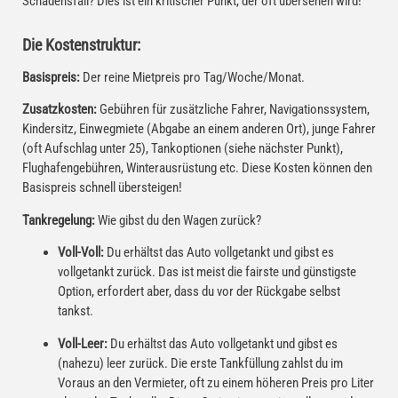
Schadensfall? Dies ist ein kritischer Punkt, der oft übersehen wird!
Die Kostenstruktur:
Basispreis:
Der reine Mietpreis pro Tag/Woche/Monat.
Zusatzkosten:
Gebühren für zusätzliche Fahrer, Navigationssystem,
Kindersitz, Einwegmiete (Abgabe an einem anderen Ort), junge Fahrer
(oft Aufschlag unter 25), Tankoptionen (siehe nächster Punkt),
Flughafengebühren, Winterausrüstung etc. Diese Kosten können den
Basispreis schnell übersteigen!
Tankregelung:
Wie gibst du den Wagen zurück?
Voll-Voll:
Du erhältst das Auto vollgetankt und gibst es
vollgetankt zurück. Das ist meist die fairste und günstigste
Option, erfordert aber, dass du vor der Rückgabe selbst
tankst.
Voll-Leer:
Du erhältst das Auto vollgetankt und gibst es
(nahezu) leer zurück. Die erste Tankfüllung zahlst du im
Voraus an den Vermieter, oft zu einem höheren Preis pro Liter