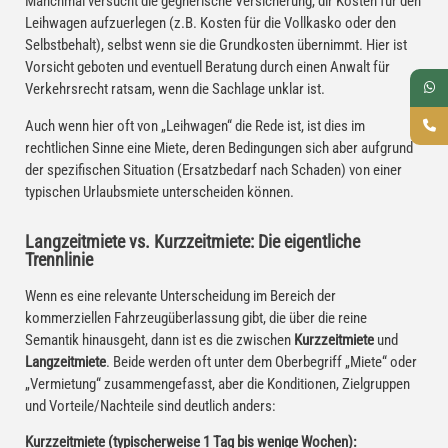
Manchmal versucht die gegnerische Versicherung, dir Kosten für den
Leihwagen aufzuerlegen (z.B. Kosten für die Vollkasko oder den
Selbstbehalt), selbst wenn sie die Grundkosten übernimmt. Hier ist
Vorsicht geboten und eventuell Beratung durch einen Anwalt für
Verkehrsrecht ratsam, wenn die Sachlage unklar ist.
Auch wenn hier oft von „Leihwagen“ die Rede ist, ist dies im
rechtlichen Sinne eine Miete, deren Bedingungen sich aber aufgrund
der spezifischen Situation (Ersatzbedarf nach Schaden) von einer
typischen Urlaubsmiete unterscheiden können.
Langzeitmiete vs. Kurzzeitmiete: Die eigentliche
Trennlinie
Wenn es eine relevante Unterscheidung im Bereich der
kommerziellen Fahrzeugüberlassung gibt, die über die reine
Semantik hinausgeht, dann ist es die zwischen
Kurzzeitmiete
und
Langzeitmiete
. Beide werden oft unter dem Oberbegriff „Miete“ oder
„Vermietung“ zusammengefasst, aber die Konditionen, Zielgruppen
und Vorteile/Nachteile sind deutlich anders:
Kurzzeitmiete (typischerweise 1 Tag bis wenige Wochen):