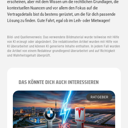
erscheinen, aber mit dem Wissen um die rechtlichen Grundlagen, die
kontextuellen Nuancen und vor allem den Fokus auf die
Vertragsdetails bist du bestens gerüstet, um die für dich passende
Lösung zu finden. Gute Fahrt, egal ob im Leih- oder Mietwagen!
Bild- und Quellenverweis:
Das verwendete Bildmaterial wurde teilweise mit Hilfe
von KI erzeugt oder abgeändert. Die redaktionellen Artikel wurden mit Hilfe von
KI überarbeitet und können KI generierte Inhalte enthalten. In jedem Fall wurden
die Artikel von einem Redakteur grundlegend überarbeitet und auf Richtigkeit
und Wahrheitsgehalt überprüft.
DAS KÖNNTE DICH AUCH INTERESSIEREN
RATGEBER