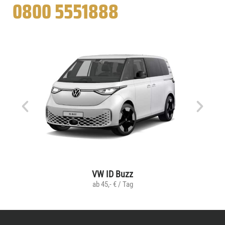
0800 5551888
VW ID Buzz
ab 45,- € / Tag