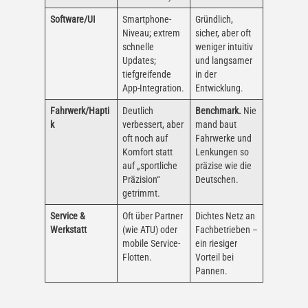
Software/UI
Smartphone-
Gründlich,
Niveau; extrem
sicher, aber oft
schnelle
weniger intuitiv
Updates;
und langsamer
tiefgreifende
in der
App-Integration.
Entwicklung.
Fahrwerk/Hapti
Deutlich
Benchmark.
Nie
k
verbessert, aber
mand baut
oft noch auf
Fahrwerke und
Komfort statt
Lenkungen so
auf „sportliche
präzise wie die
Präzision“
Deutschen.
getrimmt.
Service &
Oft über Partner
Dichtes Netz an
Werkstatt
(wie ATU) oder
Fachbetrieben –
mobile Service-
ein riesiger
Flotten.
Vorteil bei
Pannen.