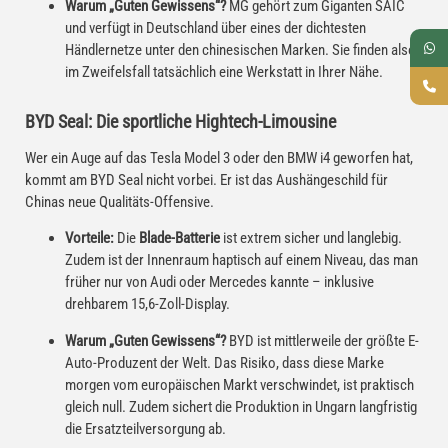
Warum „Guten Gewissens“?
MG gehört zum Giganten SAIC
und verfügt in Deutschland über eines der dichtesten
Händlernetze unter den chinesischen Marken. Sie finden also
im Zweifelsfall tatsächlich eine Werkstatt in Ihrer Nähe.
BYD Seal: Die sportliche Hightech-Limousine
Wer ein Auge auf das Tesla Model 3 oder den BMW i4 geworfen hat,
kommt am BYD Seal nicht vorbei. Er ist das Aushängeschild für
Chinas neue Qualitäts-Offensive.
Vorteile:
Die
Blade-Batterie
ist extrem sicher und langlebig.
Zudem ist der Innenraum haptisch auf einem Niveau, das man
früher nur von Audi oder Mercedes kannte – inklusive
drehbarem 15,6-Zoll-Display.
Warum „Guten Gewissens“?
BYD ist mittlerweile der größte E-
Auto-Produzent der Welt. Das Risiko, dass diese Marke
morgen vom europäischen Markt verschwindet, ist praktisch
gleich null. Zudem sichert die Produktion in Ungarn langfristig
die Ersatzteilversorgung ab.