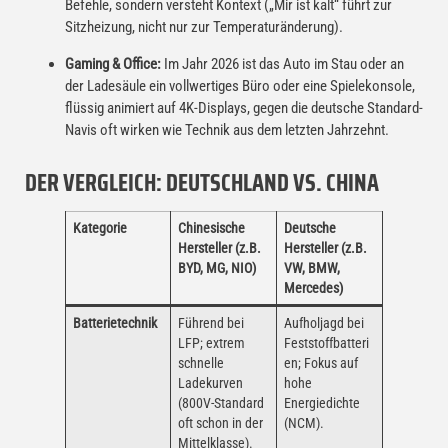
Befehle, sondern versteht Kontext („Mir ist kalt“ führt zur
Sitzheizung, nicht nur zur Temperaturänderung).
Gaming & Office:
Im Jahr 2026 ist das Auto im Stau oder an
der Ladesäule ein vollwertiges Büro oder eine Spielekonsole,
flüssig animiert auf 4K-Displays, gegen die deutsche Standard-
Navis oft wirken wie Technik aus dem letzten Jahrzehnt.
DER VERGLEICH: DEUTSCHLAND VS. CHINA
Kategorie
Chinesische
Deutsche
Hersteller (z.B.
Hersteller (z.B.
BYD, MG, NIO)
VW, BMW,
Mercedes)
Batterietechnik
Führend bei
Aufholjagd bei
LFP; extrem
Feststoffbatteri
schnelle
en; Fokus auf
Ladekurven
hohe
(800V-Standard
Energiedichte
oft schon in der
(NCM).
Mittelklasse).