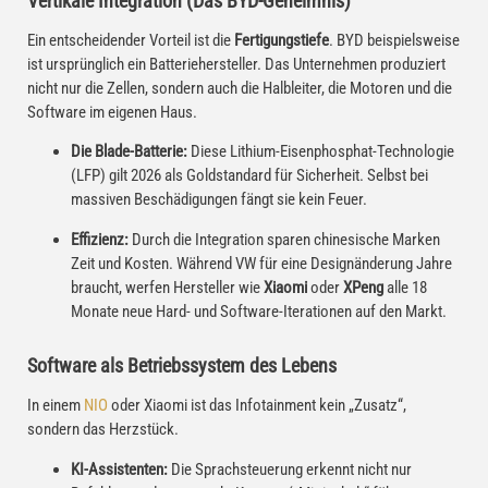
Vertikale Integration (Das BYD-Geheimnis)
Ein entscheidender Vorteil ist die
Fertigungstiefe
. BYD beispielsweise
ist ursprünglich ein Batteriehersteller. Das Unternehmen produziert
nicht nur die Zellen, sondern auch die Halbleiter, die Motoren und die
Software im eigenen Haus.
Die Blade-Batterie:
Diese Lithium-Eisenphosphat-Technologie
(LFP) gilt 2026 als Goldstandard für Sicherheit. Selbst bei
massiven Beschädigungen fängt sie kein Feuer.
Effizienz:
Durch die Integration sparen chinesische Marken
Zeit und Kosten. Während VW für eine Designänderung Jahre
braucht, werfen Hersteller wie
Xiaomi
oder
XPeng
alle 18
Monate neue Hard- und Software-Iterationen auf den Markt.
Software als Betriebssystem des Lebens
In einem
NIO
oder Xiaomi ist das Infotainment kein „Zusatz“,
sondern das Herzstück.
KI-Assistenten:
Die Sprachsteuerung erkennt nicht nur