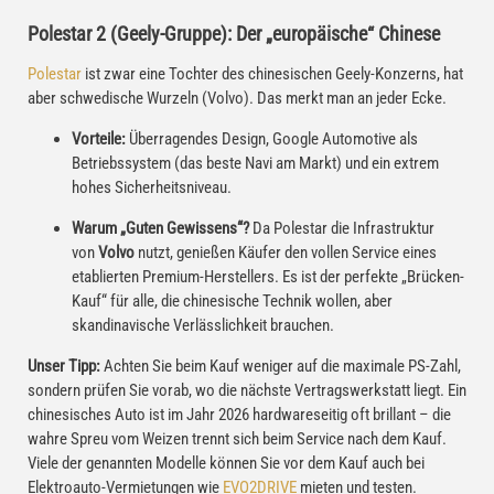
Polestar 2 (Geely-Gruppe): Der „europäische“ Chinese
Polestar
ist zwar eine Tochter des chinesischen Geely-Konzerns, hat
aber schwedische Wurzeln (Volvo). Das merkt man an jeder Ecke.
Vorteile:
Überragendes Design, Google Automotive als
Betriebssystem (das beste Navi am Markt) und ein extrem
hohes Sicherheitsniveau.
Warum „Guten Gewissens“?
Da Polestar die Infrastruktur
von
Volvo
nutzt, genießen Käufer den vollen Service eines
etablierten Premium-Herstellers. Es ist der perfekte „Brücken-
Kauf“ für alle, die chinesische Technik wollen, aber
skandinavische Verlässlichkeit brauchen.
Unser Tipp:
Achten Sie beim Kauf weniger auf die maximale PS-Zahl,
sondern prüfen Sie vorab, wo die nächste Vertragswerkstatt liegt. Ein
chinesisches Auto ist im Jahr 2026 hardwareseitig oft brillant – die
wahre Spreu vom Weizen trennt sich beim Service nach dem Kauf.
Viele der genannten Modelle können Sie vor dem Kauf auch bei
Elektroauto-Vermietungen wie
EVO2DRIVE
mieten und testen.