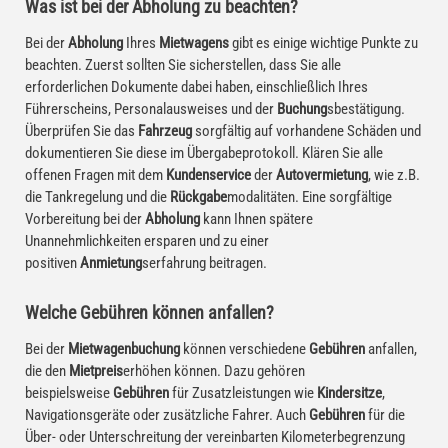
Was ist bei der Abholung zu beachten?
Bei der
Abholung
Ihres
Mietwagens
gibt es einige wichtige Punkte zu
beachten. Zuerst sollten Sie sicherstellen, dass Sie alle
erforderlichen Dokumente dabei haben, einschließlich Ihres
Führerscheins, Personalausweises und der
Buchung
sbestätigung.
Überprüfen Sie das
Fahrzeug
sorgfältig auf vorhandene Schäden und
dokumentieren Sie diese im Übergabeprotokoll. Klären Sie alle
offenen Fragen mit dem
Kundenservice
der
Autovermietung
, wie z.B.
die Tankregelung und die
Rückgabe
modalitäten. Eine sorgfältige
Vorbereitung bei der
Abholung
kann Ihnen spätere
Unannehmlichkeiten ersparen und zu einer
positiven
Anmietung
serfahrung beitragen.
Welche Gebühren können anfallen?
Bei der
Mietwagenbuchung
können verschiedene
Gebühren
anfallen,
die den
Mietpreis
erhöhen können. Dazu gehören
beispielsweise
Gebühren
für Zusatzleistungen wie
Kindersitze
,
Navigationsgeräte oder zusätzliche Fahrer. Auch
Gebühren
für die
Über- oder Unterschreitung der vereinbarten Kilometerbegrenzung