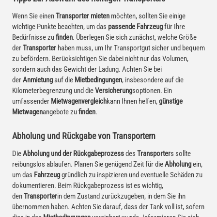
Wenn Sie einen
Transporter mieten
möchten, sollten Sie einige
wichtige Punkte beachten, um das
passende Fahrzeug
für Ihre
Bedürfnisse zu
finden
. Überlegen Sie sich zunächst, welche Größe
der
Transporter
haben muss, um Ihr Transportgut sicher und bequem
zu befördern. Berücksichtigen Sie dabei nicht nur das Volumen,
sondern auch das Gewicht der Ladung. Achten Sie bei
der
Anmietung
auf die
Mietbedingungen
, insbesondere auf die
Kilometerbegrenzung und die
Versicherung
soptionen. Ein
umfassender
Mietwagenvergleich
kann Ihnen helfen,
günstige
Mietwagen
angebote zu
finden
.
Abholung und Rückgabe von Transportern
Die
Abholung und der Rückgabeprozess
des
Transporter
s sollte
reibungslos ablaufen. Planen Sie genügend Zeit für die
Abholung
ein,
um das
Fahrzeug
gründlich zu inspizieren und eventuelle Schäden zu
dokumentieren. Beim Rückgabeprozess ist es wichtig,
den
Transporter
in dem Zustand zurückzugeben, in dem Sie ihn
übernommen haben. Achten Sie darauf, dass der Tank voll ist, sofern