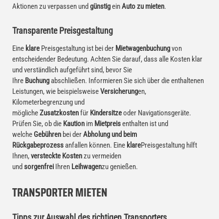
Aktionen zu verpassen und
günstig
ein
Auto zu mieten
.
Transparente Preisgestaltung
Eine
klare
Preisgestaltung ist bei der
Mietwagenbuchung
von
entscheidender Bedeutung. Achten Sie darauf, dass alle Kosten klar
und verständlich aufgeführt sind, bevor Sie
Ihre
Buchung
abschließen. Informieren Sie sich über die enthaltenen
Leistungen, wie beispielsweise
Versicherung
en,
Kilometerbegrenzung und
mögliche
Zusatzkosten
für
Kindersitze
oder Navigationsgeräte.
Prüfen Sie, ob die
Kaution
im
Mietpreis
enthalten ist und
welche
Gebühren
bei der
Abholung und beim
Rückgabeprozess
anfallen können. Eine
klare
Preisgestaltung hilft
Ihnen,
versteckte Kosten
zu vermeiden
und
sorgenfrei
Ihren
Leihwagen
zu genießen.
TRANSPORTER MIETEN
Tipps zur Auswahl des richtigen Transporters