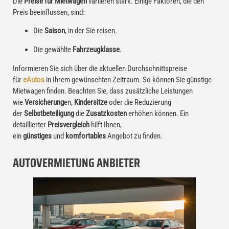
Die
Preise für Mietwagen
variieren stark. Einige Faktoren, die den
Preis beeinflussen, sind:
Die
Saison
, in der Sie reisen.
Die gewählte
Fahrzeugklasse
.
Informieren Sie sich über die aktuellen Durchschnittspreise
für
eAutos
in Ihrem gewünschten Zeitraum. So können Sie günstige
Mietwagen finden. Beachten Sie, dass zusätzliche Leistungen
wie
Versicherung
en,
Kindersitze
oder die Reduzierung
der
Selbstbeteiligung
die
Zusatzkosten
erhöhen können. Ein
detaillierter
Preisvergleich
hilft Ihnen,
ein
günstiges
und
komfortables
Angebot zu finden.
AUTOVERMIETUNG ANBIETER