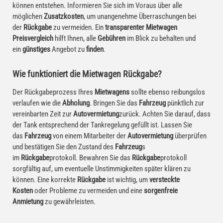
können entstehen. Informieren Sie sich im Voraus über alle
möglichen
Zusatzkosten
, um unangenehme Überraschungen bei
der
Rückgabe
zu vermeiden. Ein
transparenter Mietwagen
Preisvergleich
hilft Ihnen, alle
Gebühren
im Blick zu behalten und
ein
günstiges
Angebot zu
finden
.
Wie funktioniert die Mietwagen Rückgabe?
Der Rückgabeprozess Ihres
Mietwagens
sollte ebenso reibungslos
verlaufen wie die
Abholung
. Bringen Sie das
Fahrzeug
pünktlich zur
vereinbarten Zeit zur
Autovermietung
zurück. Achten Sie darauf, dass
der Tank entsprechend der Tankregelung gefüllt ist. Lassen Sie
das
Fahrzeug
von einem Mitarbeiter der
Autovermietung
überprüfen
und bestätigen Sie den Zustand des
Fahrzeug
s
im
Rückgabe
protokoll. Bewahren Sie das
Rückgabe
protokoll
sorgfältig auf, um eventuelle Unstimmigkeiten später klären zu
können. Eine korrekte
Rückgabe
ist wichtig, um
versteckte
Kosten
oder Probleme zu vermeiden und eine
sorgenfreie
Anmietung
zu gewährleisten.