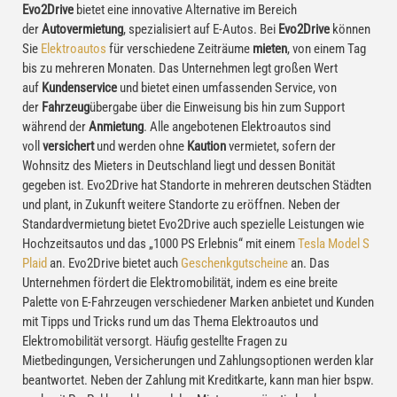
Evo2Drive
bietet eine innovative Alternative im Bereich
der
Autovermietung
, spezialisiert auf E-Autos. Bei
Evo2Drive
können
Sie
Elektroautos
für verschiedene Zeiträume
mieten
, von einem Tag
bis zu mehreren Monaten. Das Unternehmen legt großen Wert
auf
Kundenservice
und bietet einen umfassenden Service, von
der
Fahrzeug
übergabe über die Einweisung bis hin zum Support
während der
Anmietung
. Alle angebotenen Elektroautos sind
voll
versichert
und werden ohne
Kaution
vermietet, sofern der
Wohnsitz des Mieters in Deutschland liegt und dessen Bonität
gegeben ist. Evo2Drive hat Standorte in mehreren deutschen Städten
und plant, in Zukunft weitere Standorte zu eröffnen. Neben der
Standardvermietung bietet Evo2Drive auch spezielle Leistungen wie
Hochzeitsautos und das „1000 PS Erlebnis“ mit einem
Tesla Model S
Plaid
an. Evo2Drive bietet auch
Geschenkgutscheine
an. Das
Unternehmen fördert die Elektromobilität, indem es eine breite
Palette von E-Fahrzeugen verschiedener Marken anbietet und Kunden
mit Tipps und Tricks rund um das Thema Elektroautos und
Elektromobilität versorgt. Häufig gestellte Fragen zu
Mietbedingungen, Versicherungen und Zahlungsoptionen werden klar
beantwortet. Neben der Zahlung mit Kreditkarte, kann man hier bspw.