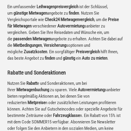
Ein umfassender
Leihwagenpreisvergleich
ist der Schlüssel,
um
günstige Mietwagen
angebote zu
finden
. Nutzen Sie
Vergleichsportale wie
Check24 Mietwagenvergleich
, um die
Preise
für Mietwagen
verschiedener
Autovermietung
sanbieter zu
vergleichen. Geben Sie Ihre Reisedaten und Wünsche ein, um
die
passenden Mietwagen
angebote zu erhalten. Achten Sie dabei auf
die
Mietbedingungen
,
Versicherung
soptionen und
mögliche
Zusatzkosten
. Ein sorgfältiger
Preisvergleich
hilft Ihnen,
das beste Angebot zu
finden
und
günstig
ein
Auto zu mieten
.
Rabatte und Sonderaktionen
Nutzen Sie
Rabatt
e und Sonderaktionen, um bei
Ihrer
Mietwagenbuchung
zu sparen. Viele
Autovermietung
sanbieter
bieten regelmäßig Aktionen an, bei denen Sie von
reduzierten
Mietpreise
n oder zusätzlichen Leistungen profitieren
können. Achten Sie auf Gutscheincodes oder spezielle Angebote für
bestimmte Zeiträume oder
Fahrzeugklasse
n. Ein Rabatt von 15% ist
mit dem Code SOMMER15 verfügbar. Abonnieren Sie Newsletter
oder folgen Sie den Anbietern in den sozialen Medien, um keine