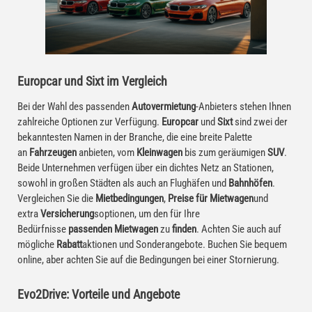
Europcar und Sixt im Vergleich
Bei der Wahl des passenden
Autovermietung
-Anbieters stehen Ihnen
zahlreiche Optionen zur Verfügung.
Europcar
und
Sixt
sind zwei der
bekanntesten Namen in der Branche, die eine breite Palette
an
Fahrzeugen
anbieten, vom
Kleinwagen
bis zum geräumigen
SUV
.
Beide Unternehmen verfügen über ein dichtes Netz an Stationen,
sowohl in großen Städten als auch an Flughäfen und
Bahnhöfen
.
Vergleichen Sie die
Mietbedingungen
,
Preise für Mietwagen
und
extra
Versicherung
soptionen, um den für Ihre
Bedürfnisse
passenden Mietwagen
zu
finden
. Achten Sie auch auf
mögliche
Rabatt
aktionen und Sonderangebote. Buchen Sie bequem
online, aber achten Sie auf die Bedingungen bei einer Stornierung.
Evo2Drive: Vorteile und Angebote