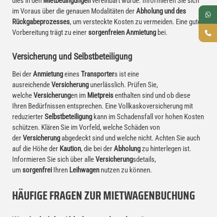
dies in den
Mietbedingungen
vereinbart wurde. Informieren Sie sich
im Voraus über die genauen Modalitäten der
Abholung und des
Rückgabeprozesses
, um versteckte Kosten zu vermeiden. Eine gute
Vorbereitung trägt zu einer
sorgenfreien Anmietung
bei.
Versicherung und Selbstbeteiligung
Bei der
Anmietung
eines
Transporter
s ist eine
ausreichende
Versicherung
unerlässlich. Prüfen Sie,
welche
Versicherung
en im
Mietpreis
enthalten sind und ob diese
Ihren Bedürfnissen entsprechen. Eine Vollkaskoversicherung mit
reduzierter
Selbstbeteiligung
kann im Schadensfall vor hohen Kosten
schützen. Klären Sie im Vorfeld, welche Schäden von
der
Versicherung
abgedeckt sind und welche nicht. Achten Sie auch
auf die Höhe der
Kaution
, die bei der
Abholung
zu hinterlegen ist.
Informieren Sie sich über alle
Versicherung
sdetails,
um
sorgenfrei
Ihren
Leihwagen
nutzen zu können.
HÄUFIGE FRAGEN ZUR MIETWAGENBUCHUNG