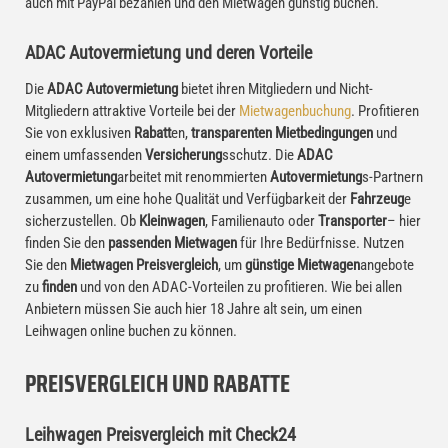
auch mit PayPal bezahlen und den Mietwagen günstig buchen.
ADAC Autovermietung und deren Vorteile
Die
ADAC Autovermietung
bietet ihren Mitgliedern und Nicht-
Mitgliedern attraktive Vorteile bei der
Mietwagenbuchung
. Profitieren
Sie von exklusiven
Rabatt
en,
transparenten Mietbedingungen
und
einem umfassenden
Versicherung
sschutz. Die
ADAC
Autovermietung
arbeitet mit renommierten
Autovermietung
s-Partnern
zusammen, um eine hohe Qualität und Verfügbarkeit der
Fahrzeug
e
sicherzustellen. Ob
Kleinwagen
, Familienauto oder
Transporter
– hier
finden Sie den
passenden Mietwagen
für Ihre Bedürfnisse. Nutzen
Sie den
Mietwagen Preisvergleich
, um
günstige Mietwagen
angebote
zu
finden
und von den ADAC-Vorteilen zu profitieren. Wie bei allen
Anbietern müssen Sie auch hier 18 Jahre alt sein, um einen
Leihwagen online buchen zu können.
PREISVERGLEICH UND RABATTE
Leihwagen Preisvergleich mit Check24