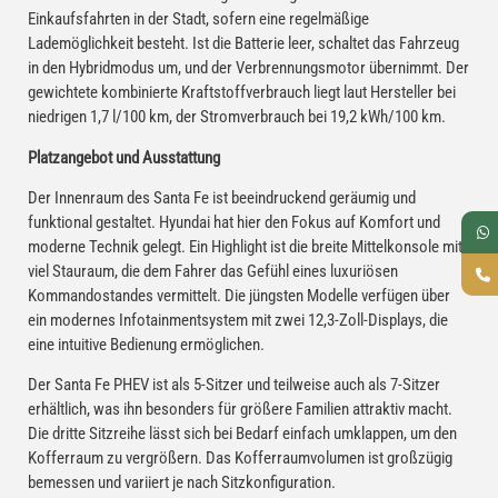
Einkaufsfahrten in der Stadt, sofern eine regelmäßige
Lademöglichkeit besteht. Ist die Batterie leer, schaltet das Fahrzeug
in den Hybridmodus um, und der Verbrennungsmotor übernimmt. Der
gewichtete kombinierte Kraftstoffverbrauch liegt laut Hersteller bei
niedrigen 1,7 l/100 km, der Stromverbrauch bei 19,2 kWh/100 km.
Platzangebot und Ausstattung
Der Innenraum des Santa Fe ist beeindruckend geräumig und
funktional gestaltet. Hyundai hat hier den Fokus auf Komfort und
moderne Technik gelegt. Ein Highlight ist die breite Mittelkonsole mit
viel Stauraum, die dem Fahrer das Gefühl eines luxuriösen
Kommandostandes vermittelt. Die jüngsten Modelle verfügen über
ein modernes Infotainmentsystem mit zwei 12,3-Zoll-Displays, die
eine intuitive Bedienung ermöglichen.
Der Santa Fe PHEV ist als 5-Sitzer und teilweise auch als 7-Sitzer
erhältlich, was ihn besonders für größere Familien attraktiv macht.
Die dritte Sitzreihe lässt sich bei Bedarf einfach umklappen, um den
Kofferraum zu vergrößern. Das Kofferraumvolumen ist großzügig
bemessen und variiert je nach Sitzkonfiguration.