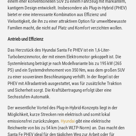
einem eher konventionellen SUV zu einem Fahrzeug mit markantem,
kantigem Design entwickelt. Insbesondere als Plug-in-Hybrid (PHEV)
bietet er eine interessante Kombination aus Effizienz und
Vielseitigkeit, die ihn zu einer attraktiven Option für umweltbewusste
Familien macht, die nicht auf Platz und Komfort verzichten wollen.
Antrieb und Effizienz
Das Herzstück des Hyundai Santa Fe PHEV ist ein 1,6-Liter-
Turbobenzinmotor, der mit einem Elektromotor gekoppelt ist. Die
Systemleistung beträgt je nach Modellvariante bis zu 195 kW (265
PS) und ein Systemdrehmoment von 350 Nm, was dem großen SUV
zu einer souveränen Beschleunigung verhilft. In der Regel ist der
PHEV mit Allradantrieb ausgestattet, was für zusätzliche Traktion
und Sicherheit sorgt. Die Kraftübertragung erfolgt über eine
Sechsstufen-Automatik.
Der wesentliche Vorteil des Plug-in-Hybrid-Konzepts liegt in der
Möglichkeit, kurze Strecken rein elektrisch und somit lokal
emissionsfrei zurückzulegen.
Hyundai
gibt eine elektrische
Reichweite von bis zu 54 km (nach WLTP-Norm) an. Das macht den
Santa Fe PHEV ideal für den täglichen Weg zur Arbeit oder für