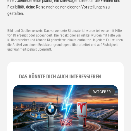
eine Abenteuerreise planst, ein Mietwagen bietet dir die Freiheit und
Flexibilität, deine Reise nach deinen eigenen Vorstellungen zu
gestalten.
Bild- und Quellenverweis:
Das verwendete Bildmaterial wurde teilweise mit Hilfe
von KI erzeugt oder abgeändert. Die redaktionellen Artikel wurden mit Hilfe von
KI überarbeitet und können KI generierte Inhalte enthalten. In jedem Fall wurden
die Artikel von einem Redakteur grundlegend überarbeitet und auf Richtigkeit
und Wahrheitsgehalt überprüft.
DAS KÖNNTE DICH AUCH INTERESSIEREN
RATGEBER