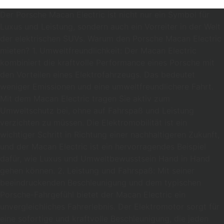
Der Porsche Macan Electric ist nicht nur ein Symbol für
Luxus und Leistung, sondern auch ein Vorreiter in der Welt
der elektrischen SUVs. Warum den Porsche Macan Electric
mieten? 1. Umweltfreundlichkeit: Der Macan Electric
kombiniert die kraftvolle Performance eines Porsche mit
den Vorteilen eines Elektrofahrzeugs. Das bedeutet
weniger Emissionen und eine umweltfreundlichere Fahrt.
Mit dem Macan Electric tragen Sie aktiv zum
Umweltschutz bei, ohne auf Fahrspaß und Leistung
verzichten zu müssen. Die Elektromobilität ist ein
wichtiger Schritt in Richtung einer nachhaltigeren Zukunft,
und der Macan Electric ist ein hervorragendes Beispiel
dafür, wie Luxus und Umweltbewusstsein Hand in Hand
gehen können. 2. Leistung und Fahrspaß: Mit seiner
beeindruckenden Beschleunigung und dem typischen
Porsche-Fahrgefühl bietet der Macan Electric ein
unvergleichliches Fahrerlebnis. Der Elektromotor sorgt für
eine sofortige und kraftvolle Beschleunigung, die jeden