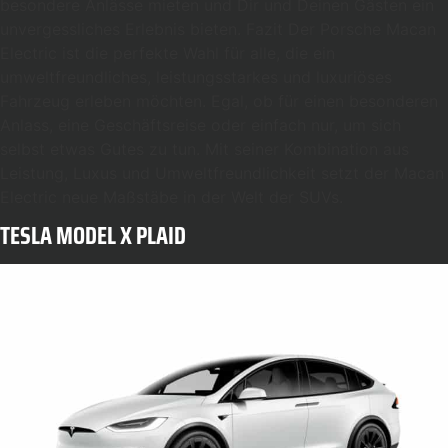
besondere Anlässe mieten und Dir und Deinen Gästen ein
unvergessliches Erlebnis bieten. Fazit Der Porsche Macan
Electric ist die perfekte Wahl für alle, die ein
umweltfreundliches, leistungsstarkes und luxuriöses
Fahrzeug erleben möchten. Egal, ob für einen besonderen
Anlass, eine Geschäftsreise oder einfach nur, um sich
selbst etwas Gutes zu tun. Mit seiner Kombination aus
Leistung, Luxus und Umweltfreundlichkeit setzt der Macan
Electric neue Maßstäbe in der Welt der SUVs.
TESLA MODEL X PLAID