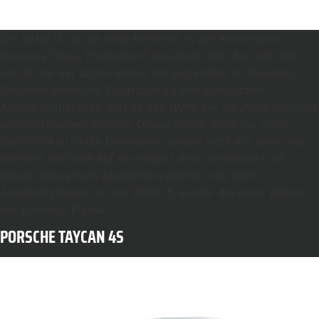
Der BMW i5 ist die neue Referenz in der elektrischen
Business Class. Positioniert zwischen dem 3er und dem
7er ist der 5er schon immer die erste Wahl im Business-
Segment gewesen. Zusätzlich zu den klassischen
Antriebskonzepten gibt es den BMW 5er ab 2023 auch mit
vollelektrischem Antrieb. Dieser bringt nicht nur mehr
Sportlichkeit in die Limousine, sonder hebt vor allem den
Komfort nochmal auf ein neues Level. Kombiniert mit
neuen innovativen Assistenzsystemen, wie dem
Autobahnpiloten, ist der BMW i5 wieder die erste Wahl in
der Business Klasse.
PORSCHE TAYCAN 4S