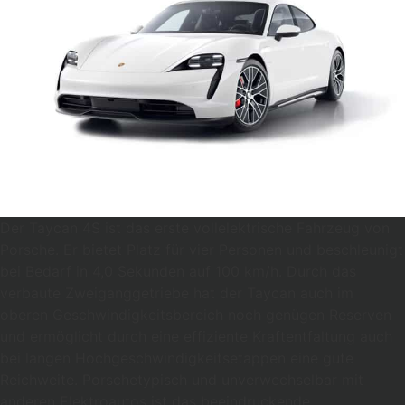
Der Taycan 4S ist das erste vollelektrische Fahrzeug von
Porsche. Er bietet Platz für vier Personen und beschleunigt
bei Bedarf in 4,0 Sekunden auf 100 km/h. Durch das
verbaute Zweiganggetriebe hat der Taycan auch im
oberen Geschwindigkeitsbereich noch genügen Reserven
und ermöglicht durch eine effiziente Kraftentfaltung auch
bei langen Hochgeschwindigkeitsetappen eine gute
Reichweite. Porschetypisch und unverwechselbar mit
anderen Elektroautos ist das beeindruckende