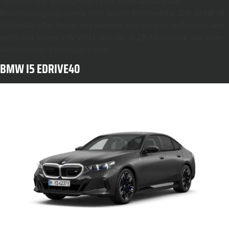
Technologie ermöglichen eine beeindruckende
Beschleunigung sowie eine solide Reichweite. Der BMW iX
xDrive40 überzeugt mit seinem innovativen Auftreten und
setzt mit einem cW-Wert von nur 0,25 Maßstäbe auf dem
elektrischen Fahrzeugmarkt.
BMW I5 EDRIVE40