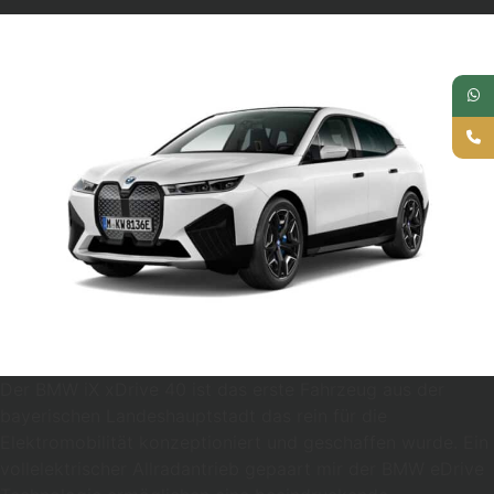
Der BMW iX xDrive 40 ist das erste Fahrzeug aus der
bayerischen Landeshauptstadt das rein für die
Elektromobilität konzeptioniert und geschaffen wurde. Ein
vollelektrischer Allradantrieb gepaart mir der BMW eDrive