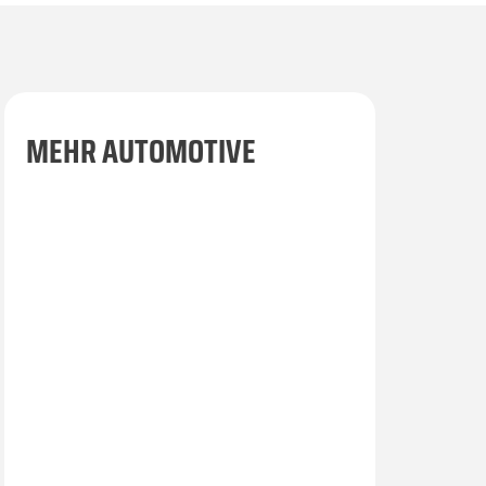
MEHR AUTOMOTIVE
VEHICLE TESTING, F&E
Fahrzeugbeschaffung – zuverlässig &
effizient für Benchmark, Forschung &
Entwicklung.