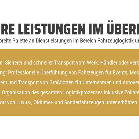
RE LEISTUNGEN IM ÜBER
 breite Palette an Dienstleistungen im Bereich Fahrzeuglogistik u
 Sicherer und schneller Transport vom Werk, Händler oder Ver
ng: Professionelle Überführung von Fahrzeugen für Events, Mess
ent und Transport von Großflotten für Unternehmen und Autove
e: Organisation des gesamten Logistikprozesses inklusive Zollab
port von Luxus-, Oldtimer- und Sonderfahrzeugen unter erhöhten 