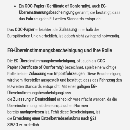
Ein
COC-Papier
(
Certificate of Conformity
), auch
EG-
Übereinstimmungsbescheinigung
genannt, die bestätigt, dass
das
Fahrzeug
den EU-weiten Standards entspricht.
Das
COC-Papier
erleichtert die
Zulassung
innerhalb der
Europäischen Union erheblich, ist jedoch nicht zwingend notwendig.
EG-Übereinstimmungsbescheinigung und ihre Rolle
Die
EG-Übereinstimmungsbescheinigung
, oft auch als
COC-
Papier
(
Certificate of Conformity
) bezeichnet, spielt eine wichtige
Rolle bei der
Zulassung
von
Importfahrzeugen
. Diese Bescheinigung
wird vom
Hersteller
ausgestellt und bestätigt, dass das
Fahrzeug
den
EU-weiten Standards entspricht. Mit einer gültigen
EG-
Übereinstimmungsbescheinigung
kann
die
Zulassung
in
Deutschland
erheblich vereinfacht werden, da die
Übereinstimmung mit den europäischen Normen
bereits
nachgewiesen
ist. Fehlt diese Bescheinigung, ist
die
Erreichung einer Einzelbetriebserlaubnis nach §21
StVZO
erforderlich.