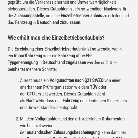
geprüft, um die Verkehrssicherheit und Umweltverträglichkeit
sicherzustellen. Dieses
Gutachten
ist ein notwendiger
Nachweis
für
die
Zulassungsstelle
, um eine
Einzelbetriebserlaubnis
zu erteilen und
das
Fahrzeug
in
Deutschland zuzulassen
.
Wie erhält man eine Einzelbetriebserlaubnis?
Die
Erreichung einer Einzelbetriebserlaubnis
ist notwendig, wenn
ein
Importfahrzeug
oder ein
Fahrzeug ohne EG-
Typgenehmigung
in
Deutschland zugelassen
werden soll. Dies
beinhaltet mehrere Schritte:
Zuerst muss ein
Vollgutachten nach §21 StVZO
von einer
anerkannten Prüforganisation wie dem
TÜV
oder
der
GTÜ
erstellt werden. Dieses
Gutachten
dient
als
Nachweis
, dass das
Fahrzeug
den deutschen Sicherheits-
und Umweltstandards entspricht.
Mit dem
Vollgutachten
und den erforderlichen
Dokumenten
,
wie beispielsweise
der
ausländischen
Zulassungsbescheinigung
, kann dann bei