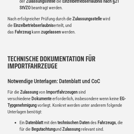
der
Zulassungsstelle
die
Einzelbetriebserlaubnis nach §21
StVZO
beantragt werden.
Nach erfolgreicher Prüfung durch die
Zulassungsstelle
wird
die
Einzelbetriebserlaubnis
erteilt, und
das
Fahrzeug
kann
zugelassen
werden.
TECHNISCHE DOKUMENTATION FÜR
IMPORTFAHRZEUGE
Notwendige Unterlagen: Datenblatt und CoC
Für die
Zulassung
von
Importfahrzeugen
sind
verschiedene
Dokumente
erforderlich, insbesondere wenn keine
EG-
Typgenehmigung
vorliegt. Konkret werden unter anderem folgende
Unterlagen benötigt:
Ein
Datenblatt
mit den
technischen Daten
des
Fahrzeugs
, die
für die
Begutachtung
und
Zulassung
relevant sind.