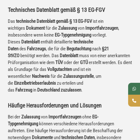
Technisches Datenblatt gemäß § 13 EG-FGV
Das
technische Datenblatt gemäß § 13 EG-FGV
ist ein
wichtiges
Dokument
für die
Zulassung
von
Importfahrzeugen
,
insbesondere wenn keine
EG-Typgenehmigung
vorliegt.
Dieses
Datenblatt
enthält detaillierte
technische
Daten
des
Fahrzeugs
, die für die
Begutachtung
nach
§21
StVZO
benötigt werden. Das
Datenblatt
muss von einer anerkannten
Prüforganisation wie dem
TÜV
oder der
GTÜ
erstellt werden. Es dient
als Grundlage für das
Vollgutachten
und ist ein
wesentlicher
Nachweis
für die
Zulassungsstelle
, um
die
Einzelbetriebserlaubnis
zu erteilen und
das
Fahrzeug
in
Deutschland zuzulassen
.
Häufige Herausforderungen und Lösungen
Bei der
Zulassung
von
Importfahrzeugen
ohne
EG-
Typgenehmigung
können verschiedene Herausforderungen
auftreten. Eine häufige Herausforderung ist die Beschaffung der
notwendigen
Dokumente
und
technischen Daten
, insbesondere