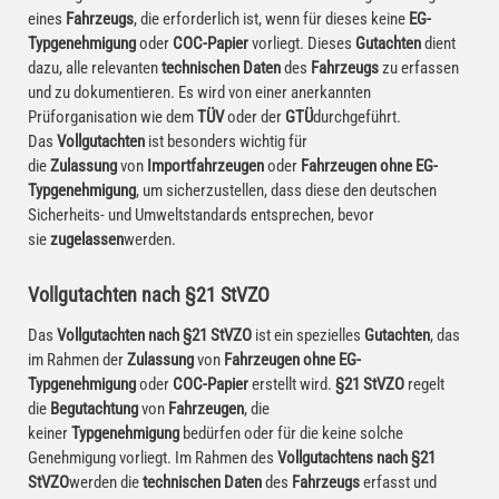
eines
Fahrzeugs
, die erforderlich ist, wenn für dieses keine
EG-
Typgenehmigung
oder
COC-Papier
vorliegt. Dieses
Gutachten
dient
dazu, alle relevanten
technischen Daten
des
Fahrzeugs
zu erfassen
und zu dokumentieren. Es wird von einer anerkannten
Prüforganisation wie dem
TÜV
oder der
GTÜ
durchgeführt.
Das
Vollgutachten
ist besonders wichtig für
die
Zulassung
von
Importfahrzeugen
oder
Fahrzeugen ohne EG-
Typgenehmigung
, um sicherzustellen, dass diese den deutschen
Sicherheits- und Umweltstandards entsprechen, bevor
sie
zugelassen
werden.
Vollgutachten nach §21 StVZO
Das
Vollgutachten nach §21 StVZO
ist ein spezielles
Gutachten
, das
im Rahmen der
Zulassung
von
Fahrzeugen ohne EG-
Typgenehmigung
oder
COC-Papier
erstellt wird.
§21 StVZO
regelt
die
Begutachtung
von
Fahrzeugen
, die
keiner
Typgenehmigung
bedürfen oder für die keine solche
Genehmigung vorliegt. Im Rahmen des
Vollgutachtens nach §21
StVZO
werden die
technischen Daten
des
Fahrzeugs
erfasst und