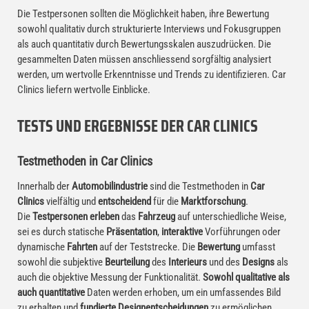
Die Testpersonen sollten die Möglichkeit haben, ihre Bewertung
sowohl qualitativ durch strukturierte Interviews und Fokusgruppen
als auch quantitativ durch Bewertungsskalen auszudrücken. Die
gesammelten Daten müssen anschliessend sorgfältig analysiert
werden, um wertvolle Erkenntnisse und Trends zu identifizieren. Car
Clinics liefern wertvolle Einblicke.
TESTS UND ERGEBNISSE DER CAR CLINICS
Testmethoden in Car Clinics
Innerhalb der
Automobilindustrie
sind die Testmethoden in
Car
Clinics
vielfältig und
entscheidend
für die
Marktforschung
.
Die
Testpersonen
erleben
das
Fahrzeug
auf unterschiedliche Weise,
sei es durch statische
Präsentation
,
interaktive
Vorführungen oder
dynamische
Fahrten
auf der Teststrecke. Die
Bewertung
umfasst
sowohl die subjektive
Beurteilung
des
Interieurs
und des
Designs
als
auch die objektive Messung der Funktionalität.
Sowohl qualitative als
auch quantitative
Daten werden erhoben, um ein umfassendes Bild
zu erhalten und
fundierte Designentscheidungen
zu ermöglichen.