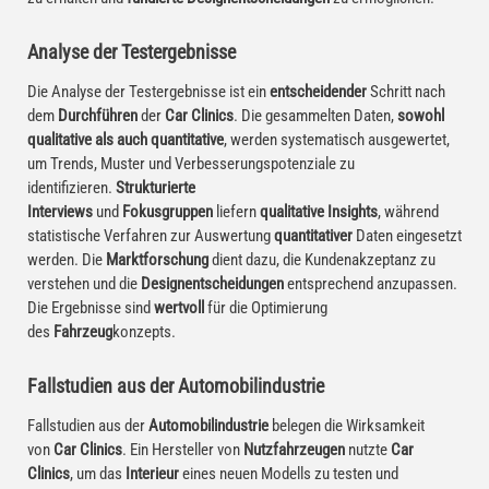
Analyse der Testergebnisse
Die Analyse der Testergebnisse ist ein
entscheidender
Schritt nach
dem
Durchführen
der
Car Clinics
. Die gesammelten Daten,
sowohl
qualitative als auch quantitative
, werden systematisch ausgewertet,
um Trends, Muster und Verbesserungspotenziale zu
identifizieren.
Strukturierte
Interviews
und
Fokusgruppen
liefern
qualitative
Insights
, während
statistische Verfahren zur Auswertung
quantitativer
Daten eingesetzt
werden. Die
Marktforschung
dient dazu, die Kundenakzeptanz zu
verstehen und die
Designentscheidungen
entsprechend anzupassen.
Die Ergebnisse sind
wertvoll
für die Optimierung
des
Fahrzeug
konzepts.
Fallstudien aus der Automobilindustrie
Fallstudien aus der
Automobilindustrie
belegen die Wirksamkeit
von
Car Clinics
. Ein Hersteller von
Nutzfahrzeugen
nutzte
Car
Clinics
, um das
Interieur
eines neuen Modells zu testen und