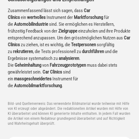
Zusammenfassend lässt sich sagen, dass
Car
Clinics
ein
wertvolles
Instrument der
Marktforschung
für
die
Automobilindustrie
sind. Sie ermöglichen es Herstellern,
frühzeitig Feedback von der
Zielgruppe
einzuholen und ihre Produkte
entsprechend anzupassen. Um den grösstmöglichen Nutzen aus
Car
Clinics
zu ziehen, ist es wichtig, die
Testpersonen
sorgfältig
zu
rekrutieren
, die Tests professionell zu
durchführen
und die
Ergebnisse systematisch zu
analysieren
.
Die
Geheimhaltung
von
Fahrzeugprototypen
muss dabei stets
gewährleistet sein.
Car Clinics
sind
ein
massgeschneidertes
Instrument für
die
Automobilmarktforschung
.
Bild- und Quellenverweis:
Das verwendete Bildmaterial wurde teilweise mit Hilfe
von KI erzeugt oder abgeändert. Die redaktionellen Artikel wurden mit Hilfe von
KI überarbeitet und können KI generierte Inhalte enthalten. In jedem Fall wurden
die Artikel von einem Redakteur grundlegend überarbeitet und auf Richtigkeit
und Wahrheitsgehalt überprüft.