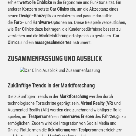
erhielt
wertvolle Einblicke
in die Ergonomie und Funktionalität. Ein
anderer Konzern setzte
Car Clinics
ein, um die Akzeptanz eines
neuen
Design
–
Konzepts
zu evaluieren und passte daraufhin
die
Farb
– und
Hardware
-Optionen an. Diese Beispiele verdeutlichen,
wie
Car Clinics
dazu beitragen, die Kundenbedürfnisse besser zu
verstehen und die
Markteinführung
erfolgreich zu gestalten.
Car
Clinics
sind ein
massgeschneidertes
Instrument.
ZUSAMMENFASSUNG UND AUSBLICK
Zukünftige Trends in der Marktforschung
Die zukünftigen Trends in der
Marktforschung
werden durch
technologische Fortschritte geprägt sein.
Virtual Reality
(
VR
) und
Augmented Reality (AR) werden eine zunehmend wichtigere Rolle
spielen, um
Testpersonen
ein
immersives
Erleben
des
Fahrzeug
s zu
ermöglichen. Zudem wird die Integration von Social Media und
Online-Plattformen die
Rekrutierung
von
Testpersonen
erleichtern