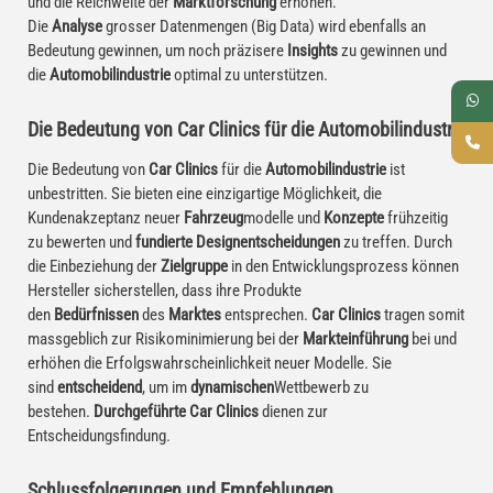
und die Reichweite der
Marktforschung
erhöhen.
Die
Analyse
grosser Datenmengen (Big Data) wird ebenfalls an
Bedeutung gewinnen, um noch präzisere
Insights
zu gewinnen und
die
Automobilindustrie
optimal zu unterstützen.
Die Bedeutung von Car Clinics für die Automobilindustrie
Die Bedeutung von
Car Clinics
für die
Automobilindustrie
ist
unbestritten. Sie bieten eine einzigartige Möglichkeit, die
Kundenakzeptanz neuer
Fahrzeug
modelle und
Konzepte
frühzeitig
zu bewerten und
fundierte Designentscheidungen
zu treffen. Durch
die Einbeziehung der
Zielgruppe
in den Entwicklungsprozess können
Hersteller sicherstellen, dass ihre Produkte
den
Bedürfnissen
des
Marktes
entsprechen.
Car Clinics
tragen somit
massgeblich zur Risikominimierung bei der
Markteinführung
bei und
erhöhen die Erfolgswahrscheinlichkeit neuer Modelle. Sie
sind
entscheidend
, um im
dynamischen
Wettbewerb zu
bestehen.
Durchgeführte Car Clinics
dienen zur
Entscheidungsfindung.
Schlussfolgerungen und Empfehlungen