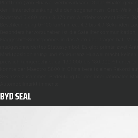
Plattform (von Huawei werbewirksam „Giant Whale“ genannt)
der Hinterachslenkung, die den sogenannten „Crab-Walk“ (D
Radstand 5.480 mm / 3.370 mm Antriebskonzept EREV (Rang
Beschleunigung 0–100 km/h in ca. 4,3 bis 4,9 Sekunden L
Besonders hervorzuheben ist die Satellitenkommunikation, 
Flaggschiff-Smartphones in das Auto übertragen hat. Mode
maßgeschneidertes Statussymbol. Es gibt primär zwei Antrie
Marktpositionierung und Konkurrenz Huawei macht keinen 
preislich (umgerechnet ca. 130.000 bis 180.000 €) unter ei
konnte der Maextro S800 in China bereits einen Rekord auf
S-Klasse zusammen. Bedeutung für den internationalen Mar
Automobilmarkt immens:
BYD SEAL