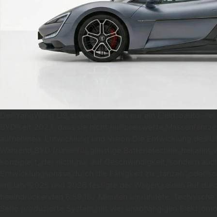
Der YangWang U9 st weit mehr als nur ein Elektroauto – e
BYD seit 2023, dass sie nicht nur preiswerte Massenfahr
aufnehmen. Entwicklung und Vision Die Entwicklung des U
Während BYD früher für günstige Batterietechnik bekannt
konzipiert, der nicht nur auf Geschwindigkeit, sondern au
Entwicklungsphase durch die Fähigkeit zu „tanzen“ oder s
Im Jahr 2025 und 2026 festigte der Wagen seinen Ruf durc
beeindruckenden 6:59,157 Minuten umrundete. Technische De
Serie produzierte System mit vier unabhängigen Elektromo