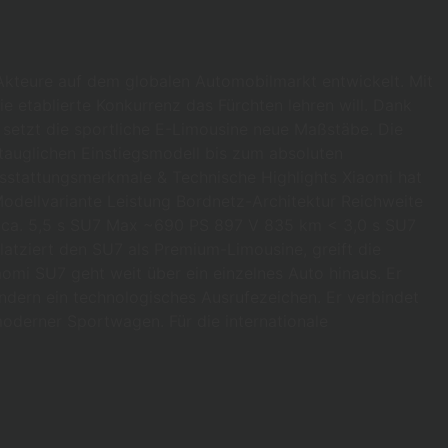
Akteure auf dem globalen Automobilmarkt entwickelt. Mit
e etablierte Konkurrenz das Fürchten lehren will. Dank
 setzt die sportliche E-Limousine neue Maßstäbe. Die
tauglichen Einstiegsmodell bis zum absoluten
usstattungsmerkmale & Technische Highlights Xiaomi hat
dellvariante Leistung Bordnetz-Architektur Reichweite
 ca. 5,5 s SU7 Max ~690 PS 897 V 835 km < 3,0 s SU7
atziert den SU7 als Premium-Limousine, greift die
aomi SU7 geht weit über ein einzelnes Auto hinaus. Er
ndern ein technologisches Ausrufezeichen. Er verbindet
oderner Sportwagen. Für die internationale