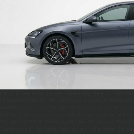
Der BYD Seal ist längst kein Geheimtipp mehr, sondern hat 
Limousinen etabliert. Mit dem aktuellen Facelift (Modellj
Modellvarianten: Von Vernunft bis Performance BYD struktur
Batterie (Lithium-Eisenphosphat), die für ihre Sicherheit 
170 kW (231 PS) 61,4 kWh ca. 450 km 7,5 s Design RWD (
Ausstattung & Highlights: Mehr als nur „volle Hütte“ Ein Ma