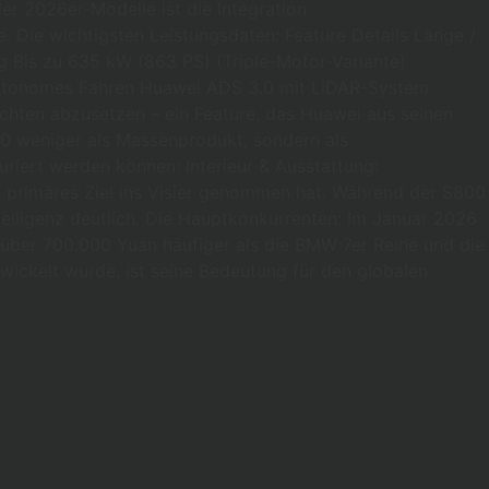
er 2026er-Modelle ist die Integration
. Die wichtigsten Leistungsdaten: Feature Details Länge /
 Bis zu 635 kW (863 PS) (Triple-Motor-Variante)
n Autonomes Fahren Huawei ADS 3.0 mit LiDAR-System
ichten abzusetzen – ein Feature, das Huawei aus seinen
00 weniger als Massenprodukt, sondern als
riert werden können: Interieur & Ausstattung:
 primäres Ziel ins Visier genommen hat. Während der S800
ntelligenz deutlich. Die Hauptkonkurrenten: Im Januar 2026
 über 700.000 Yuan häufiger als die BMW 7er Reihe und die
ickelt wurde, ist seine Bedeutung für den globalen