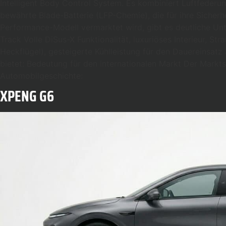
Intelligent Body Control System. Es kombiniert Luftfederun
bewährte Blade-Batterie (LFP-Chemie), die für ihre Sicherh
Performance-Modell vermarktet wird, gibt es deutliche Unt
Track Volle DiSus-X Funktionalität, luxuriöses Interieur,
Heckflügel), gesteigerte Kühlleistung für den Dauereinsatz 
bietet: Bedeutung für den internationalen Markt Der Mar
Automobilgeschichte:
XPENG G6