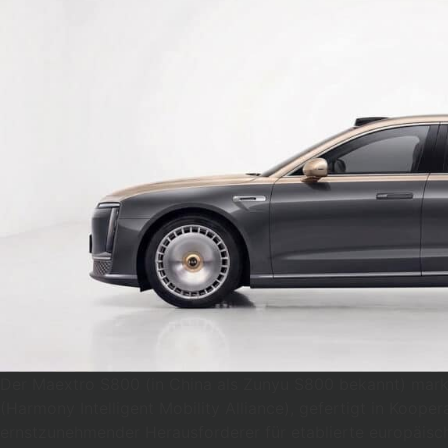
Der Maextro S800 (in China als Zunyu S800 bekannt) marki
(Harmony Intelligent Mobility Alliance), gefertigt in Koope
ernstzunehmender Herausforderer für etablierte europäis