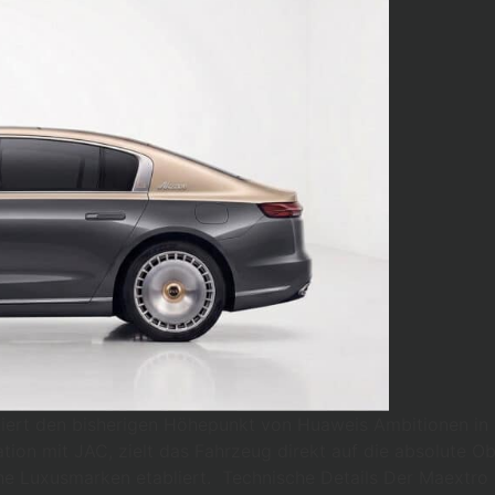
ert den bisherigen Höhepunkt von Huaweis Ambitionen in d
ration mit JAC, zielt das Fahrzeug direkt auf die absolute O
che Luxusmarken etabliert. Technische Details Der Maextr