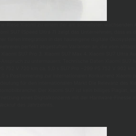
hone-Riese Xiaomi zu einem der am schnellsten wachsenden 
aomi SU7 (Speed Ultra 7) zeigt das Unternehmen, dass es di
er tiefen Integration in das hauseigene digitale Ökosystem
ehreren perfekt abgestuften Varianten an, die vom alltags
. Xiaomi SU7 Pro 3. Xiaomi SU7 Max 4. Xiaomi SU7 Ultra A
-Anspruch zu untermauern: Technische Daten Xiaomi SU7 Mo
PS 752 V 720 km ca. 5,0 s SU7 Pro ~299 PS 752 V 902 km
 s Positionierung zur internationalen Konkurrenz Xiaomi pl
edeutung für den internationalen Markt Die Relevanz des Xi
mobilbranche: Der Xiaomi SU7 ist kein billiges Plagiat, so
rnetzung eines Digitalkonzerns mit der Hardware-Finesse m
Weckruf des Jahrzehnts.