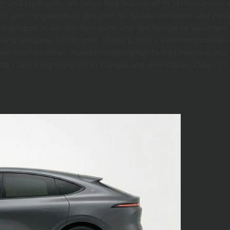
g und Hydraulik, um jedes Rad individuell in Millisekunden
eit und Langlebigkeit bekannt ist. Modellvarianten und Aus
erschiede in der Konfiguration und spezialisierte Variante
 Straßenzulassung. U9 Xtreme (Track Edition) Performance-R
auf Rennstrecken. Ausstattungshighlights Das Interieur des 
ktstart des YangWang U9 in Europa und dem Nahen Osten im