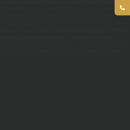
 Konkurrenzvergleich: David gegen die Goliaths Wie schlägt
al (Excellence) Tesla Model 3 (Long Range) Hyundai Ioniq 6
00V (max. 150 kW) 400V (max. 250 kW) 800V (max. 233 kW)
aff, sehr direkt Sehr komfortorientiert Vor- und Nachteile
Elektroauto aus China. Er markiert den endgültigen Wandel
esetzt, die andere Hersteller nun adaptieren müssen. Für
lierte Marken, ihre Preisstrukturen zu überdenken und bei
tlichen Automobilindustrie nicht mehr selbstverständlich