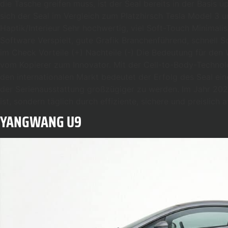
die Tasche greifen muss, ist der Seal bereits in der Basis
sich der Seal im Vergleich zum Platzhirsch Tesla Model 3 
Haptik/Interieur Sehr hochwertig, viel Soft-Touch Minima
Software Verspielt, gute Grafik Branchenführend, schnell S
im Check Vorteile (+) Nachteile (-) Die Bedeutung für den 
vom Kopierer zum Innovator. Mit der Cell-to-Body-Technolo
den internationalen Markt bedeutet der Erfolg des Seal ei
der Serienausstattung großzügiger zu werden. Im Jahr 2026
ist, sondern täglich durch effiziente, sichere und preislich
YANGWANG U9