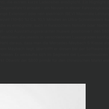
, die extrem kurze Ladezeiten ermöglicht. Ein Highlight d
iagonalfahrt) erlaubt – ein Novum in dieser Fahrzeugklasse
e Extender) oder rein elektrisch (BEV) Maximale Leistung
adezeit (10–80 %) Ca. 10,5 Minuten an Ultra-Schnelllader
die es ermöglicht, auch in Funklöchern Notrufe oder Nachr
ll- und Ausstattungsvarianten Huawei positioniert den S8
bslinien, die jeweils in verschiedenen Luxusgraden konfigu
Hehl daraus, dass man die Mercedes-Maybach S-Klasse als
nem Maybach liegt, übertrifft er diesen bei der Software-I
stellen: Er verkaufte sich im Segment der Luxuslimousinen
kt Obwohl der S800 primär für den chinesischen Markt entw