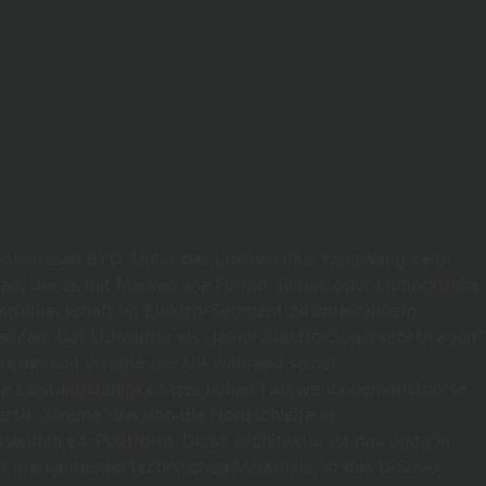
omobilriesen BYD. Unter der Luxusmarke YangWang zeigt
n, die es mit Marken wie Ferrari, Rimac oder Lamborghini
ktführerschaft im Elektro-Segment zu untermauern.
rufen. Der U9 wurde als „reiner Elektro-Supersportwagen“
erksamkeit erregte der U9 während seiner
ie Leistungsfähigkeit des neuen Fahrwerks demonstrierte.
rte „Xtreme“-Version die Nordschleife in
enden e4-Plattform. Diese Architektur ist das erste in
er markantesten technischen Merkmale ist das DiSus-X