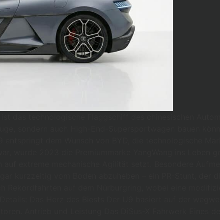
r ist das technologische Flaggschiff des chinesischen Aut
zeuge, sondern auch High-End-Supersportwagen bauen könne
9 entspringt dem Wunsch von BYD, die technologische Mar
 war, wurde 2023 die Premiummarke YangWang ins Leben ge
ch auf extreme mechanische Agilität setzt. Besondere Aufm
ogar kurzzeitig vom Boden abzuheben – ein PR-Stunt, der d
h Rekordfahrten auf dem Nürburgring, wobei eine modifizie
tails: Das Herz des Biests Der U9 basiert auf der wegweis
toren. Antrieb und Leistung Das DiSus-X Fahrwerk Eines d