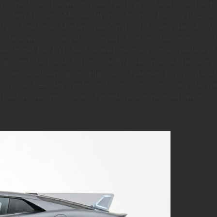
 üppig bestückt. Die wichtigsten Features im Überblick: Der
und dem Effizienz-Meister Hyundai Ioniq 6? Feature BYD Se
listisch, funktional Modern, viel Kunststoff Ladesystem 4
olide, etwas konservativ Fahrwerk Komfortabel-sportlich Str
Weltmarkt Der BYD Seal ist weit mehr als nur ein weiteres 
gie und der Blade-Batterie hat BYD technische Standards g
ne Demokratisierung von High-Tech-Features. Er zwingt etab
 ist der Seal das Symbol dafür, dass die Dominanz der wes
 attraktive Technologie aus Fernost herausgefordert wird.