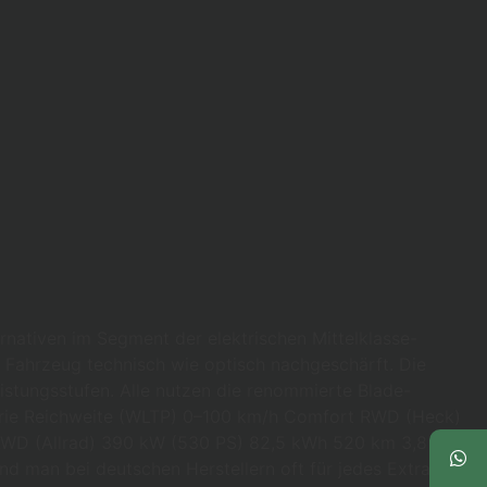
ernativen im Segment der elektrischen Mittelklasse-
s Fahrzeug technisch wie optisch nachgeschärft. Die
eistungsstufen. Alle nutzen die renommierte Blade-
atterie Reichweite (WLTP) 0–100 km/h Comfort RWD (Heck)
AWD (Allrad) 390 kW (530 PS) 82,5 kWh 520 km 3,8 s
d man bei deutschen Herstellern oft für jedes Extra tief in