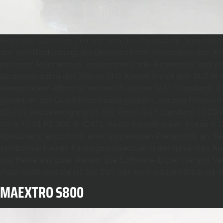
Innerhalb kürzester Zeit hat sich der chinesische Smartp
der Veröffentlichung der überarbeiteten Generation des Xi
extremer Reichweiten, modernster Lade-Architektur und ein
Modellvarianten des Xiaomi SU7 Xiaomi bietet den SU7 in m
Rennstrecken-Monster reichen: 1. Xiaomi SU7 (Standard) 2
gezielt an der Qualitätsschraube gedreht, um den Premium
(CLTC) Beschleunigung (0-100 km/h) SU7 Standard ~320 
Ultra 1.548 PS 800 V (CATL-Akku) Rennstrecken-Fokus < 2,0
Konkurrenz jedoch mit einer aggressiven Preispolitik an. B
symbolisiert einen Paradigmenwechsel in der gesamten Auto
das Beste aus zwei Welten: Die Software-Expertise und Ve
Automobilindustrie ist der SU7 der wohl unüberhörbarste 
MAEXTRO S800