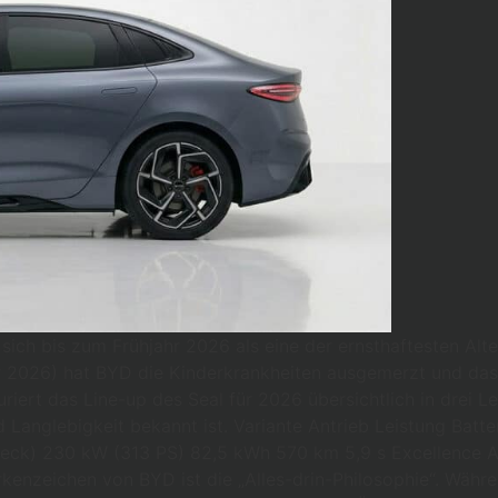
sich bis zum Frühjahr 2026 als eine der ernsthaftesten Alt
ahr 2026) hat BYD die Kinderkrankheiten ausgemerzt und da
iert das Line-up des Seal für 2026 übersichtlich in drei L
und Langlebigkeit bekannt ist. Variante Antrieb Leistung B
Heck) 230 kW (313 PS) 82,5 kWh 570 km 5,9 s Excellence 
rkenzeichen von BYD ist die „Alles-drin-Philosophie“. Währen